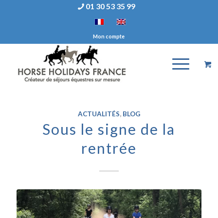
01 30 53 35 99
Mon compte
ACTUALITÉS
,
BLOG
Sous le signe de la
rentrée